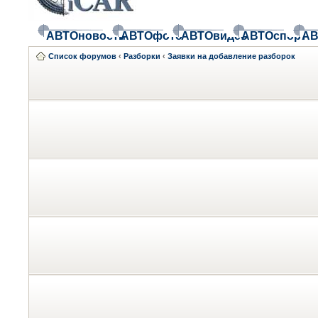
АВТОновости
АВТОфото
АВТОвидео
АВТОспорт
АВ
Список форумов
‹
Разборки
‹
Заявки на добавление разборок