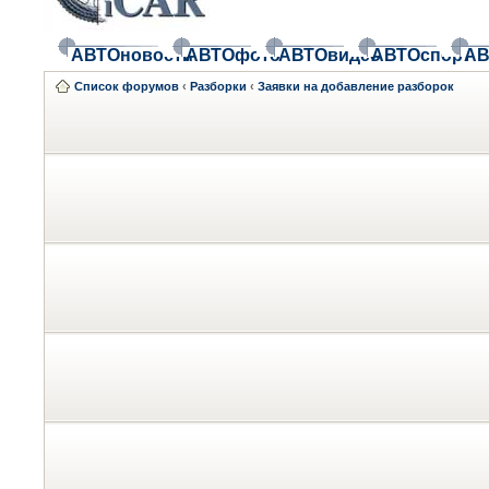
АВТОновости
АВТОфото
АВТОвидео
АВТОспорт
АВ
Список форумов
‹
Разборки
‹
Заявки на добавление разборок