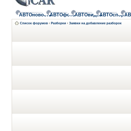
АВТОновости
АВТОфото
АВТОвидео
АВТОспорт
АВ
Список форумов
‹
Разборки
‹
Заявки на добавление разборок