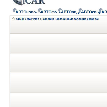
АВТОновости
АВТОфото
АВТОвидео
АВТОспорт
АВ
Список форумов
‹
Разборки
‹
Заявки на добавление разборок