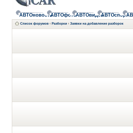
АВТОновости
АВТОфото
АВТОвидео
АВТОспорт
АВ
Список форумов
‹
Разборки
‹
Заявки на добавление разборок