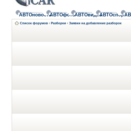
АВТОновости
АВТОфото
АВТОвидео
АВТОспорт
АВ
Список форумов
‹
Разборки
‹
Заявки на добавление разборок