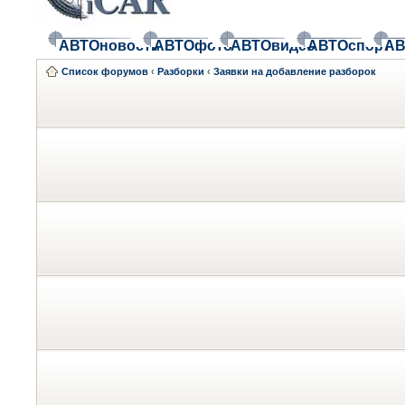
АВТОновости
АВТОфото
АВТОвидео
АВТОспорт
АВ
Список форумов
‹
Разборки
‹
Заявки на добавление разборок