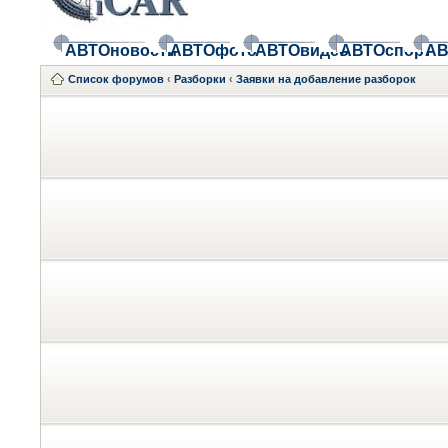
АВТОновости
АВТОфото
АВТОвидео
АВТОспорт
АВ
Список форумов
‹
Разборки
‹
Заявки на добавление разборок