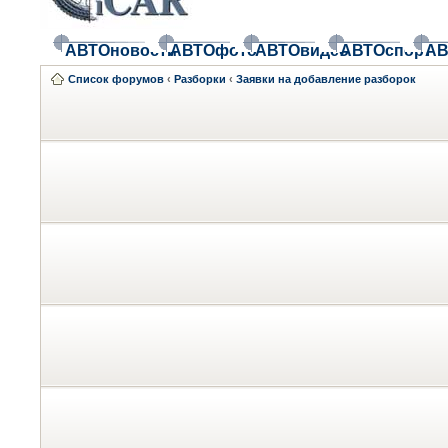
АВТОновости
АВТОфото
АВТОвидео
АВТОспорт
АВ
Список форумов
‹
Разборки
‹
Заявки на добавление разборок