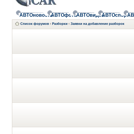
АВТОновости
АВТОфото
АВТОвидео
АВТОспорт
АВ
Список форумов
‹
Разборки
‹
Заявки на добавление разборок