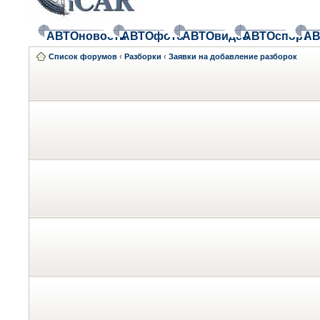
АВТОновости
АВТОфото
АВТОвидео
АВТОспорт
АВ
Список форумов
‹
Разборки
‹
Заявки на добавление разборок