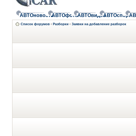
АВТОновости
АВТОфото
АВТОвидео
АВТОспорт
АВ
Список форумов
‹
Разборки
‹
Заявки на добавление разборок