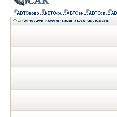
АВТОновости
АВТОфото
АВТОвидео
АВТОспорт
АВ
Список форумов
‹
Разборки
‹
Заявки на добавление разборок