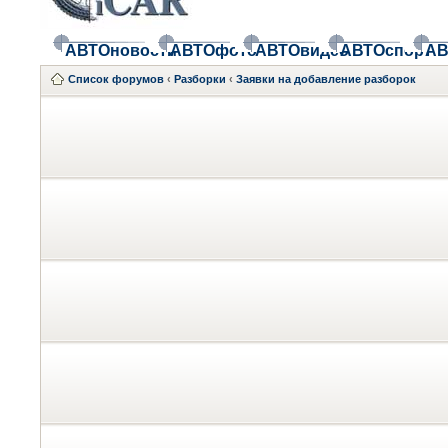
АВТОновости
АВТОфото
АВТОвидео
АВТОспорт
АВ
Список форумов
‹
Разборки
‹
Заявки на добавление разборок