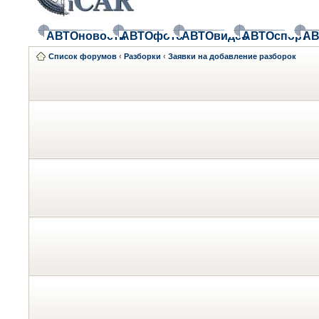
АВТОновости
АВТОфото
АВТОвидео
АВТОспорт
АВ
Список форумов
‹
Разборки
‹
Заявки на добавление разборок