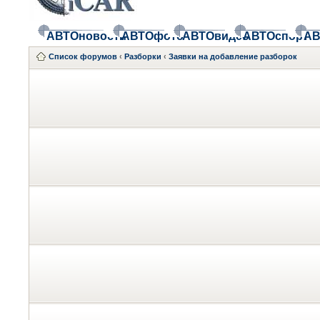
АВТОновости
АВТОфото
АВТОвидео
АВТОспорт
АВ
Список форумов
‹
Разборки
‹
Заявки на добавление разборок