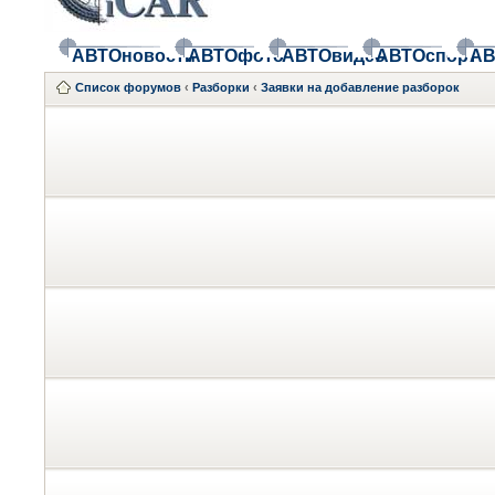
АВТОновости
АВТОфото
АВТОвидео
АВТОспорт
АВ
Список форумов
‹
Разборки
‹
Заявки на добавление разборок