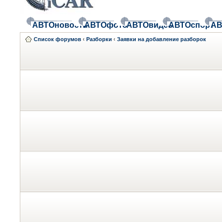
АВТОновости
АВТОфото
АВТОвидео
АВТОспорт
АВ
Список форумов
‹
Разборки
‹
Заявки на добавление разборок