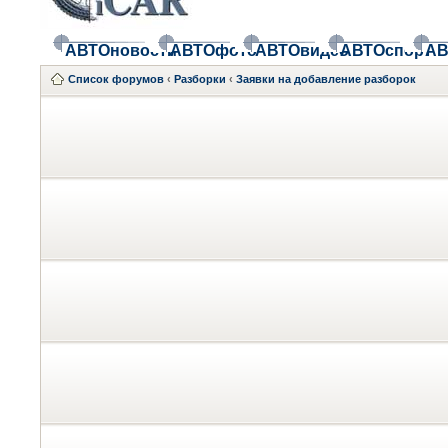
АВТОновости
АВТОфото
АВТОвидео
АВТОспорт
АВ
Список форумов
‹
Разборки
‹
Заявки на добавление разборок