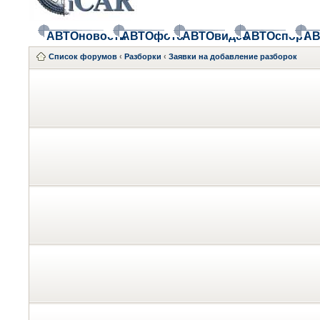
АВТОновости
АВТОфото
АВТОвидео
АВТОспорт
АВ
Список форумов
‹
Разборки
‹
Заявки на добавление разборок