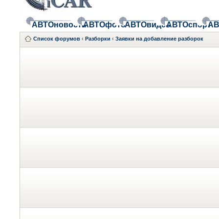
АВТОновости
АВТОфото
АВТОвидео
АВТОспорт
АВ
Список форумов
‹
Разборки
‹
Заявки на добавление разборок