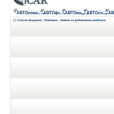
АВТОновости
АВТОфото
АВТОвидео
АВТОспорт
АВ
Список форумов
‹
Разборки
‹
Заявки на добавление разборок