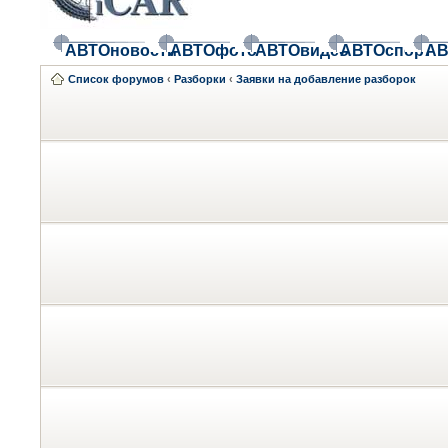
АВТОновости
АВТОфото
АВТОвидео
АВТОспорт
АВ
Список форумов
‹
Разборки
‹
Заявки на добавление разборок