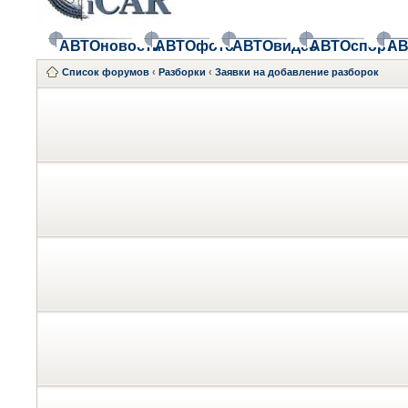
АВТОновости
АВТОфото
АВТОвидео
АВТОспорт
АВ
Список форумов
‹
Разборки
‹
Заявки на добавление разборок