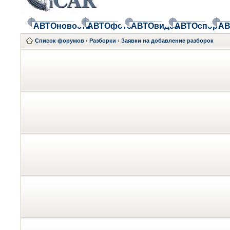
АВТОновости
АВТОфото
АВТОвидео
АВТОспорт
АВ
Список форумов
‹
Разборки
‹
Заявки на добавление разборок