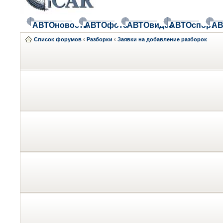
АВТОновости
АВТОфото
АВТОвидео
АВТОспорт
АВ
Список форумов
‹
Разборки
‹
Заявки на добавление разборок