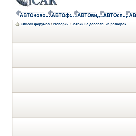
АВТОновости
АВТОфото
АВТОвидео
АВТОспорт
АВ
Список форумов
‹
Разборки
‹
Заявки на добавление разборок