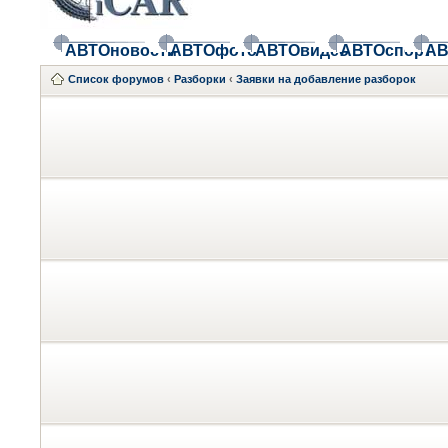
АВТОновости
АВТОфото
АВТОвидео
АВТОспорт
АВ
Список форумов
‹
Разборки
‹
Заявки на добавление разборок