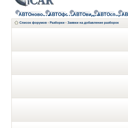
АВТОновости
АВТОфото
АВТОвидео
АВТОспорт
АВ
Список форумов
‹
Разборки
‹
Заявки на добавление разборок