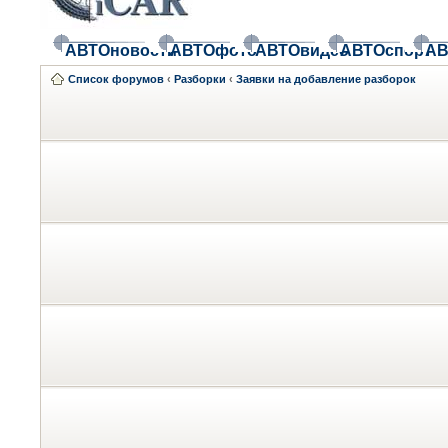
АВТОновости
АВТОфото
АВТОвидео
АВТОспорт
АВ
Список форумов
‹
Разборки
‹
Заявки на добавление разборок