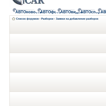
АВТОновости
АВТОфото
АВТОвидео
АВТОспорт
АВ
Список форумов
‹
Разборки
‹
Заявки на добавление разборок