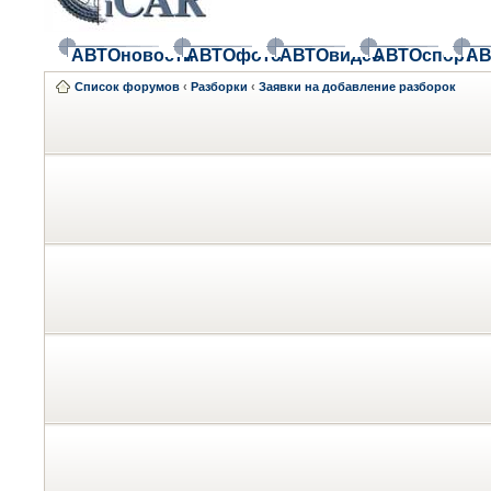
АВТОновости
АВТОфото
АВТОвидео
АВТОспорт
АВ
Список форумов
‹
Разборки
‹
Заявки на добавление разборок