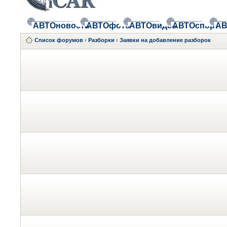
АВТОновости
АВТОфото
АВТОвидео
АВТОспорт
АВ
Список форумов
‹
Разборки
‹
Заявки на добавление разборок