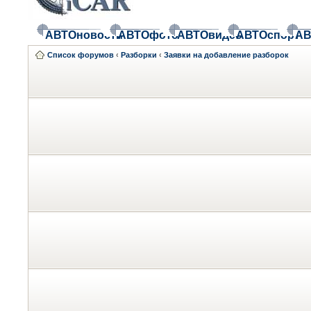
АВТОновости
АВТОфото
АВТОвидео
АВТОспорт
АВ
Список форумов
‹
Разборки
‹
Заявки на добавление разборок