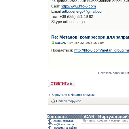
За дополнительный информацией оброщайт
Сайт
http://www.hfc-8.com
Email
artbudenergo@gmail.com
тел. +38 (068) 821 19 82
Skype artbudenergo
Re: Метанові компресори для запра
Василь
» Вт июл 22, 2014 1:33 pm
Продається:
http://hfc-8.com/metan_group/m
Показать сообщения
Ответить
Вернуться в Не авто продажа
Список форумов
Контакты
iCAR - Виртуальный
При использовании материалов 
Администратор
icar@icar.com.ua
Реклама на сайте