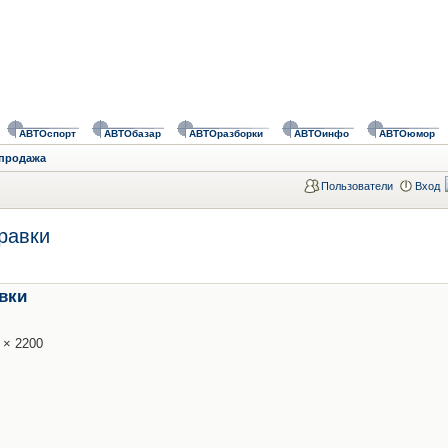
АВТОспорт
АВТОбазар
АВТОразборки
АВТОинфо
АВТОюмор
 продажа
Пользователи
Вход
равки
вки
 × 2200