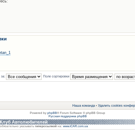
есь:
вки
etan_1
 за:
Поле сортировки
Наша команда
•
Удалить cookies конфе
Powered by
phpBB
® Forum Software © phpBB Group
Русская поддержка phpBB
 Клуб Автолюбителей
обязательно указывать
гиперссылкой
на:
www.iCAR.com.ua