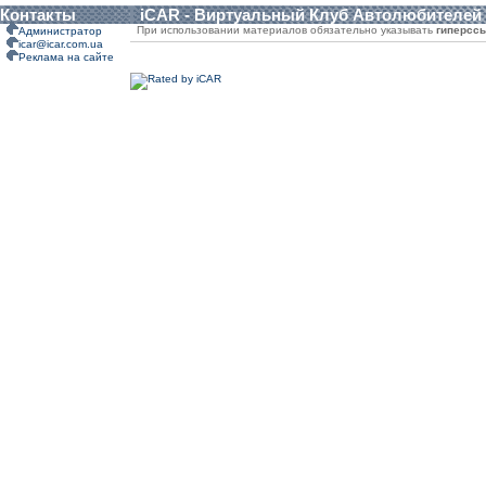
Контакты
iCAR - Виртуальный Клуб Автолюбителей
При использовании материалов обязательно указывать
гиперсс
Администратор
icar@icar.com.ua
Реклама на сайте