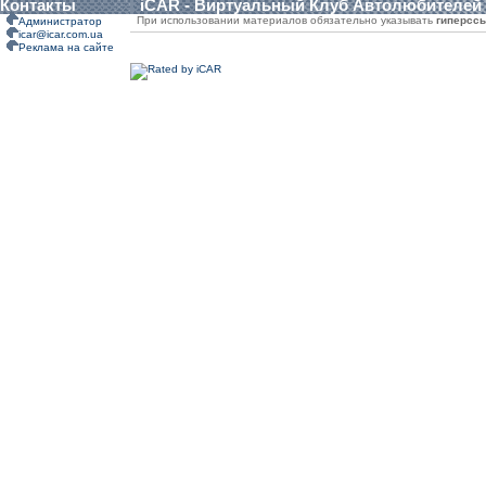
Контакты
iCAR - Виртуальный Клуб Автолюбителей
При использовании материалов обязательно указывать
гиперсс
Администратор
icar@icar.com.ua
Реклама на сайте