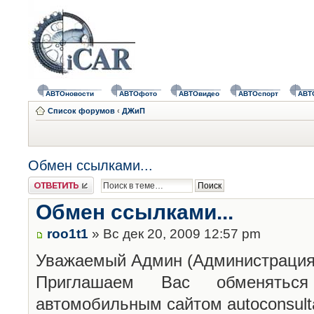
АВТОновости
АВТОфото
АВТОвидео
АВТОспорт
АВТ
Список форумов
‹
ДЖиП
Обмен ссылками...
Ответить
Обмен ссылками...
roo1t1
» Вс дек 20, 2009 12:57 pm
Уважаемый Админ (Администрация)
Приглашаем Вас обменятьс
автомобильным сайтом autoconsulta