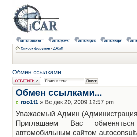
АВТОновости
АВТОфото
АВТОвидео
АВТОспорт
АВТ
Список форумов
‹
ДЖиП
Обмен ссылками...
Ответить
Обмен ссылками...
roo1t1
» Вс дек 20, 2009 12:57 pm
Уважаемый Админ (Администрация)
Приглашаем Вас обменятьс
автомобильным сайтом autoconsulta