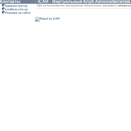
Контакты
iCAR - Виртуальный Клуб Автолюбителей
При использовании материалов обязательно указывать
гиперсс
Администратор
icar@icar.com.ua
Реклама на сайте