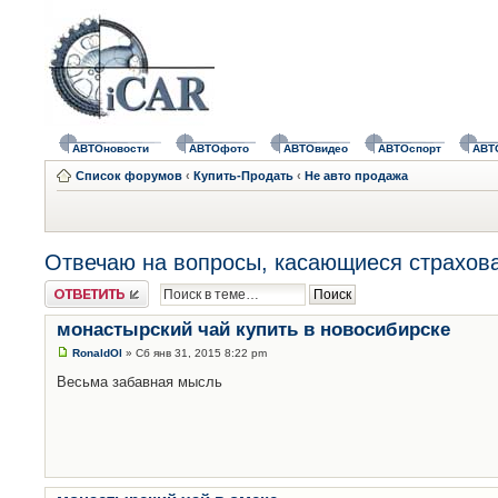
АВТОновости
АВТОфото
АВТОвидео
АВТОспорт
АВТ
Список форумов
‹
Купить-Продать
‹
Не авто продажа
Отвечаю на вопросы, касающиеся страхова
Ответить
монастырский чай купить в новосибирске
RonaldOl
» Сб янв 31, 2015 8:22 pm
Весьма забавная мысль