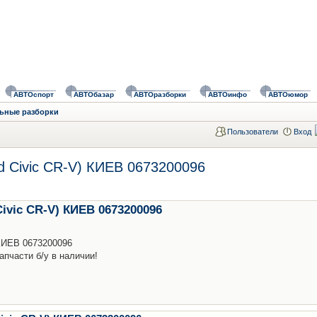
АВТОспорт
АВТОбазар
АВТОразборки
АВТОинфо
АВТОюмор
ьные разборки
Пользователи
Вход
d Civic CR-V) КИЕВ 0673200096
ivic CR-V) КИЕВ 0673200096
 КИЕВ 0673200096
апчасти б/у в наличии!