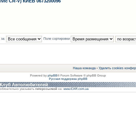
ivic CR-V) КИЕВ 0673200096
 за:
Поле сортировки
Наша команда
•
Удалить cookies конфе
Powered by
phpBB
® Forum Software © phpBB Group
Русская поддержка phpBB
 Клуб Автолюбителей
обязательно указывать
гиперссылкой
на:
www.iCAR.com.ua