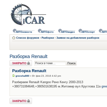
АВТОновости
АВТОфото
АВТОвидео
АВТОспорт
АВТ
Список форумов
‹
Разборки
‹
Заявки на добавление разборок
Разборка Renault
Закрыто
Разборка Renault
greesha880
» Вт фев 23, 2016 4:42 pm
Разбираем Renault Kangoo Рено Кенгу 2000-2013
+380731084648,+380501638195 м.Житомир вул.Круглова 11а
gre
Закрыто