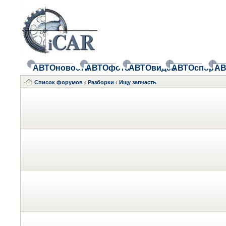
АВТОновости
АВТОфото
АВТОвидео
АВТОспорт
АВ
Список форумов
‹
Разборки
‹
Ищу запчасть