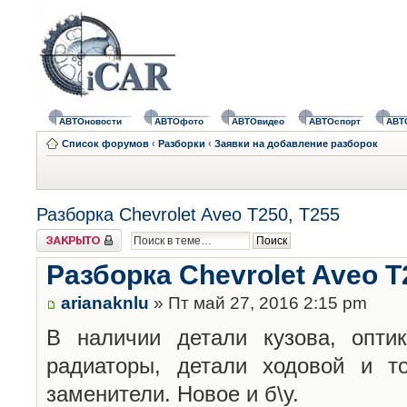
АВТОновости
АВТОфото
АВТОвидео
АВТОспорт
АВТ
Список форумов
‹
Разборки
‹
Заявки на добавление разборок
Разборка Chevrolet Aveo T250, T255
Закрыто
Разборка Chevrolet Aveo T
arianaknlu
» Пт май 27, 2016 2:15 pm
В наличии детали кузова, оптик
радиаторы, детали ходовой и т
заменители. Новое и б\у.