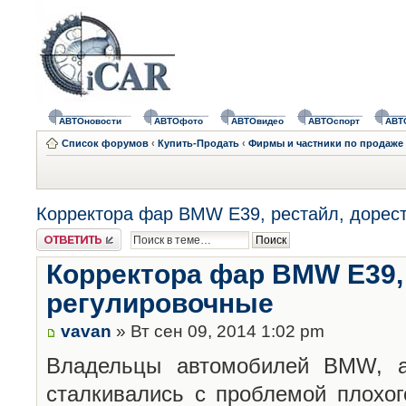
АВТОновости
АВТОфото
АВТОвидео
АВТОспорт
АВТ
Список форумов
‹
Купить-Продать
‹
Фирмы и частники по продаже 
Корректора фар BMW E39, рестайл, дорес
Ответить
Корректора фар BMW E39, 
регулировочные
vavan
» Вт сен 09, 2014 1:02 pm
Владельцы автомобилей BMW, а
сталкивались с проблемой плохог