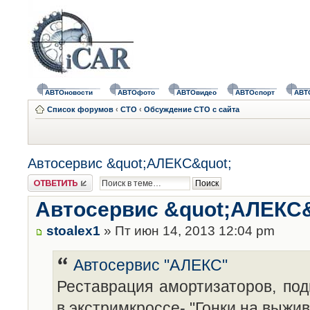
АВТОновости
АВТОфото
АВТОвидео
АВТОспорт
АВТ
Список форумов
‹
СТО
‹
Обсуждение СТО с сайта
Автосервис &quot;АЛЕКС&quot;
Ответить
Автосервис &quot;АЛЕКС&
stoalex1
» Пт июн 14, 2013 12:04 pm
Автосервис "АЛЕКС"
Реставрация амортизаторов, под
в экстримкроссе- "Гонки на выжи