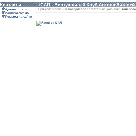
Контакты
iCAR - Виртуальный Клуб Автолюбителей
При использовании материалов обязательно указывать
гиперсс
Администратор
icar@icar.com.ua
Реклама на сайте