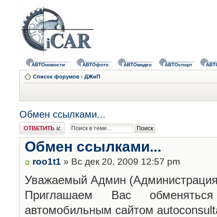
АВТОновости
АВТОфото
АВТОвидео
АВТОспорт
АВТ
Список форумов
‹
ДЖиП
Обмен ссылками...
Ответить
Обмен ссылками...
roo1t1
» Вс дек 20, 2009 12:57 pm
Уважаемый Админ (Администрация)
Приглашаем Вас обменятьс
автомобильным сайтом autoconsulta