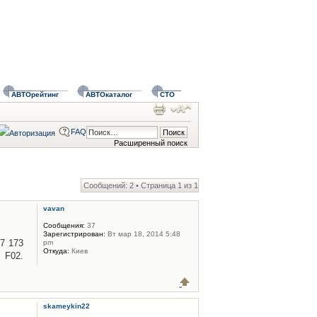
АВТОрейтинг
АВТОкаталог
СТО
FAQ
Расширенный поиск
Сообщений: 2 • Страница
1
из
1
vavan
Сообщения:
37
Зарегистрирован:
Вт мар 18, 2014 5:48
7 173
pm
Откуда:
Киев
, F02.
skameykin22