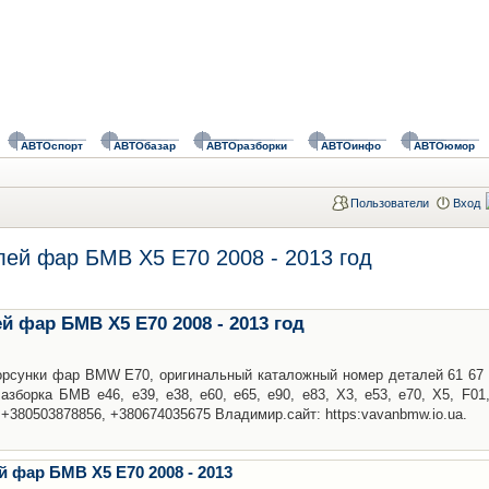
АВТОспорт
АВТОбазар
АВТОразборки
АВТОинфо
АВТОюмор
Пользователи
Вход
ей фар БМВ Х5 Е70 2008 - 2013 год
 фар БМВ Х5 Е70 2008 - 2013 год
рсунки фар BMW E70, оригинальный каталожный номер деталей 61 67 
Разборка БМВ е46, е39, е38, е60, е65, е90, е83, Х3, е53, е70, Х5, F01
+380503878856, +380674035675 Владимир.сайт: https:vavanbmw.io.ua.
 фар БМВ Х5 Е70 2008 - 2013