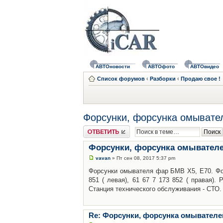
АВТОновости
АВТОфото
АВТОвидео
Список форумов
‹
Разборки
‹
Продаю свое !
Форсунки, форсунка омывател
Ответить
Форсунки, форсунка омывателей
vavan
» Пт сен 08, 2017 5:37 pm
Форсунки омывателя фар БМВ Х5, Е70. Фо
851 ( левая), 61 67 7 173 852 ( правая). 
Станция технического обслуживания - СТО. 
Re: Форсунки, форсунка омывателей