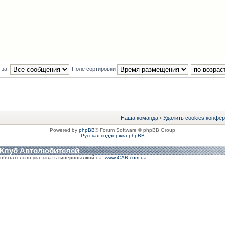
 за:
Поле сортировки
Наша команда
•
Удалить cookies конфе
Powered by
phpBB
® Forum Software © phpBB Group
Русская поддержка phpBB
 Клуб Автолюбителей
обязательно указывать
гиперссылкой
на:
www.iCAR.com.ua