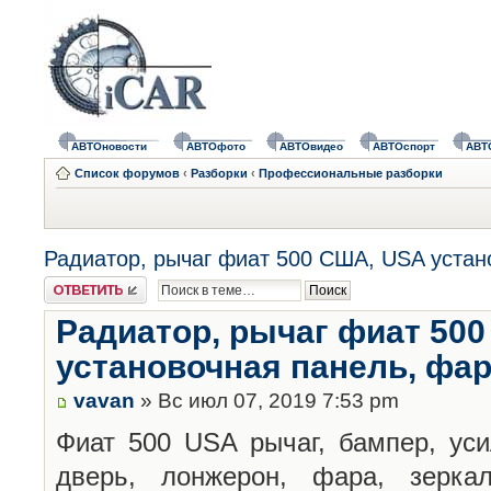
АВТОновости
АВТОфото
АВТОвидео
АВТОспорт
АВТ
Список форумов
‹
Разборки
‹
Профессиональные разборки
Радиатор, рычаг фиат 500 США, USA устан
Ответить
Радиатор, рычаг фиат 50
установочная панель, фар
vavan
» Вс июл 07, 2019 7:53 pm
Фиат 500 USA рычаг, бампер, уси
дверь, лонжерон, фара, зеркал