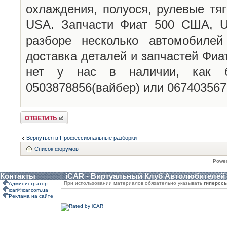
охлаждения, полуося, рулевые тя
USA. Запчасти Фиат 500 США, U
разборе несколько автомобиле
доставка деталей и запчастей Фиа
нет у нас в наличии, как б
0503878856(вайбер) или 06740356
Ответить
Вернуться в Профессиональные разборки
Список форумов
Powe
Контакты
iCAR - Виртуальный Клуб Автолюбителей
При использовании материалов обязательно указывать
гиперсс
Администратор
icar@icar.com.ua
Реклама на сайте