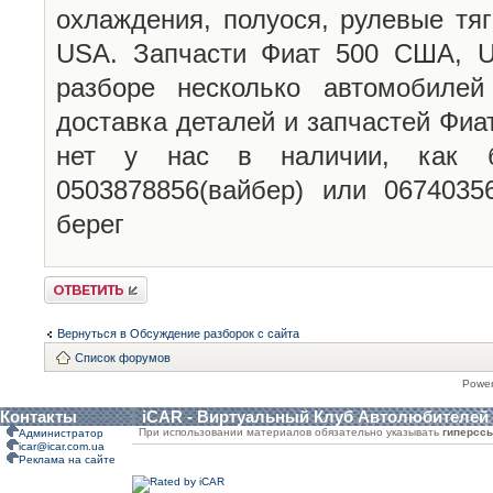
охлаждения, полуося, рулевые тя
USA. Запчасти Фиат 500 США, U
разборе несколько автомобиле
доставка деталей и запчастей Фиа
нет у нас в наличии, как б
0503878856(вайбер) или 0674035
берег
Ответить
Вернуться в Обсуждение разборок с сайта
Список форумов
Powe
Контакты
iCAR - Виртуальный Клуб Автолюбителей
При использовании материалов обязательно указывать
гиперсс
Администратор
icar@icar.com.ua
Реклама на сайте