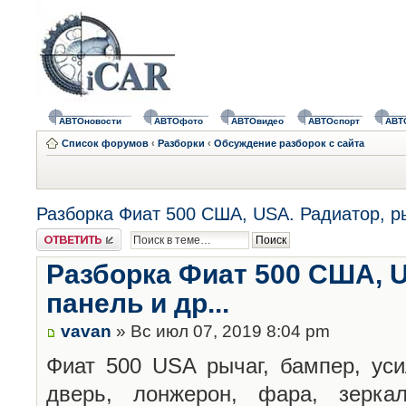
АВТОновости
АВТОфото
АВТОвидео
АВТОспорт
АВТ
Список форумов
‹
Разборки
‹
Обсуждение разборок с сайта
Разборка Фиат 500 США, USA. Радиатор, рыч
Ответить
Разборка Фиат 500 США, U
панель и др...
vavan
» Вс июл 07, 2019 8:04 pm
Фиат 500 USA рычаг, бампер, уси
дверь, лонжерон, фара, зеркал