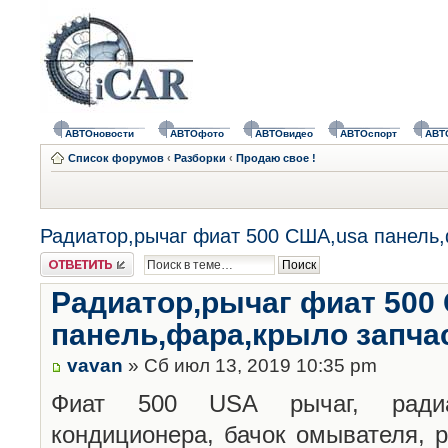
АВТОновости
АВТОфото
АВТОвидео
АВТОспорт
АВТ
Список форумов
‹
Разборки
‹
Продаю свое !
Радиатор,рычаг фиат 500 США,usa панель,
Ответить
Радиатор,рычаг фиат 500
панель,фара,крыло запча
vavan
» Сб июл 13, 2019 10:35 pm
Фиат 500 USA рычаг, радиа
кондиционера, бачок омывателя, 